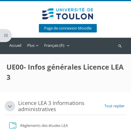
Passer au contenu principal
Page de connexion Moodle
Ouvrir l’index du cours
Accueil
Plus
Français ‎(fr)‎
Recherc
UE00- Infos générales Licence LEA
3
Blocs
Licence LEA 3 Informations
Résumé de section
Tout replier
Replier
administratives
Dossier
Règlements des études LEA