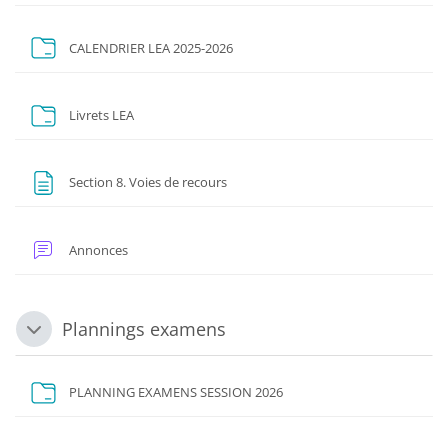
Dossier
CALENDRIER LEA 2025-2026
Dossier
Livrets LEA
Page
Section 8. Voies de recours
Forum
Annonces
Plannings examens
Replier
Dossier
PLANNING EXAMENS SESSION 2026