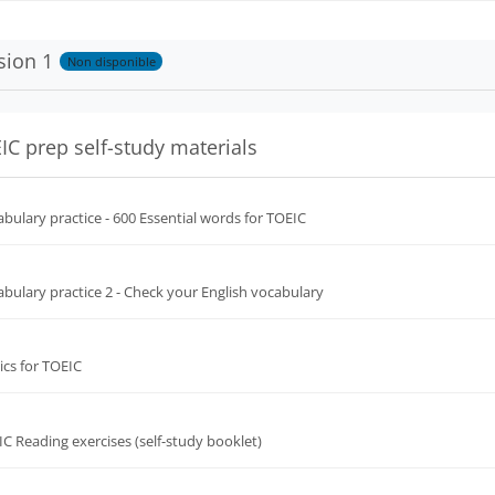
sion 1
Non disponible
IC prep self-study materials
Fichier
bulary practice - 600 Essential words for TOEIC
Fichier
bulary practice 2 - Check your English vocabulary
Fichier
ics for TOEIC
Fichier
C Reading exercises (self-study booklet)