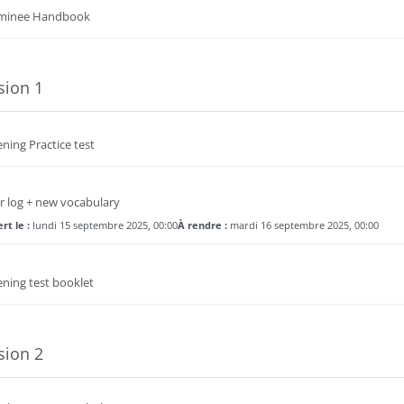
Fichier
minee Handbook
sion 1
Dossier
ening Practice test
Devoir
r log + new vocabulary
rt le :
lundi 15 septembre 2025, 00:00
À rendre :
mardi 16 septembre 2025, 00:00
Fichier
ening test booklet
sion 2