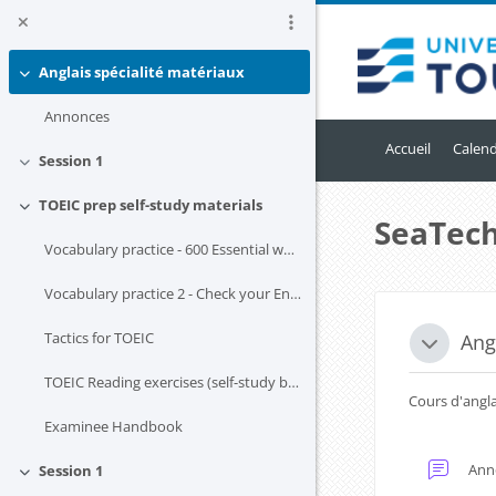
Passer au contenu principal
Anglais spécialité matériaux
Replier
Annonces
Accueil
Calend
Session 1
Replier
TOEIC prep self-study materials
Replier
SeaTech
Vocabulary practice - 600 Essential words for TOEIC
Vocabulary practice 2 - Check your English vocabulary
Blocs
Résum
Tactics for TOEIC
Ang
Replier
TOEIC Reading exercises (self-study booklet)
Cours d'angla
Examinee Handbook
Ann
Session 1
Replier