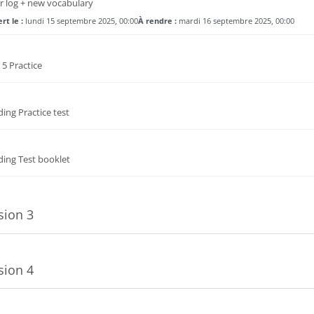
Devoir
r log + new vocabulary
rt le :
lundi 15 septembre 2025, 00:00
À rendre :
mardi 16 septembre 2025, 00:00
URL
 5 Practice
Dossier
ing Practice test
Fichier
ding Test booklet
sion 3
sion 4