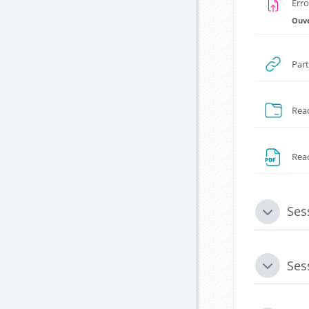
Erro
Ouve
Part
Read
Rea
Ses
Replier
Ses
Replier