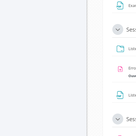
Exa
Ses
Replier
List
Erro
Ouve
List
Ses
Replier