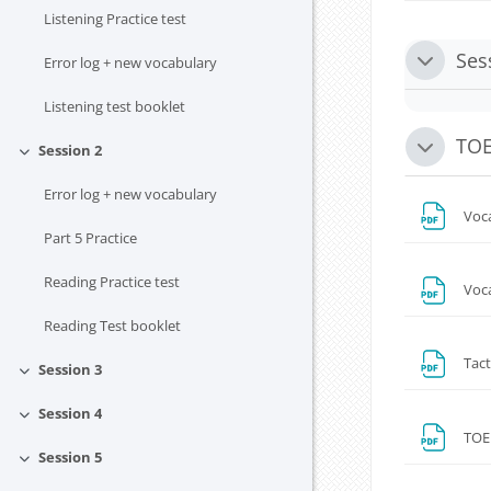
Listening Practice test
Ses
Error log + new vocabulary
Replier
Listening test booklet
TOE
Session 2
Replier
Replier
Error log + new vocabulary
Voca
Part 5 Practice
Reading Practice test
Voca
Reading Test booklet
Tact
Session 3
Replier
Session 4
Replier
TOEI
Session 5
Replier