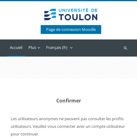
Passer au contenu principal
Page de connexion Moodle
Accueil
Plus
Français ‎(fr)‎
Recherc
Confirmer
Les utilisateurs anonymes ne peuvent pas consulter les profils
utilisateurs. Veuillez vous connecter avec un compte utilisateur
pour continuer.