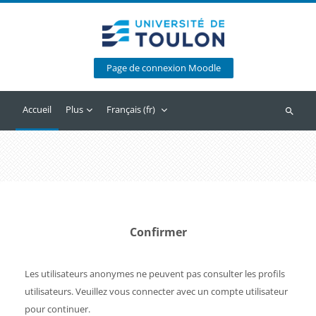
Passer au contenu principal
Page de connexion Moodle
Accueil
Plus
Français ‎(fr)‎
Recherc
Confirmer
Les utilisateurs anonymes ne peuvent pas consulter les profils
utilisateurs. Veuillez vous connecter avec un compte utilisateur
pour continuer.