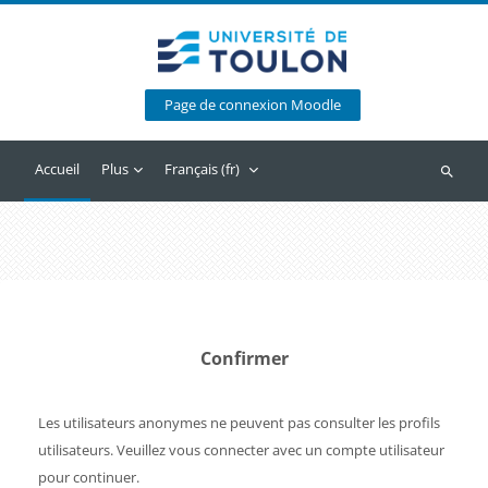
Passer au contenu principal
Page de connexion Moodle
Accueil
Plus
Français ‎(fr)‎
Recherc
Confirmer
Les utilisateurs anonymes ne peuvent pas consulter les profils
utilisateurs. Veuillez vous connecter avec un compte utilisateur
pour continuer.