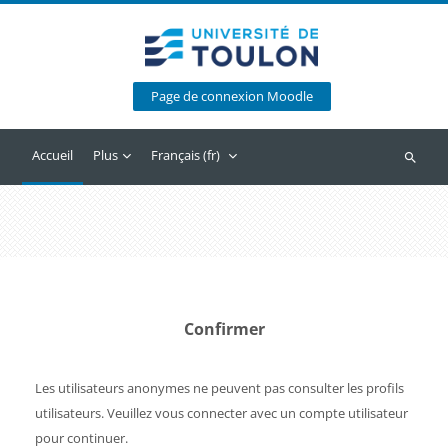
Passer au contenu principal
Page de connexion Moodle
Accueil
Plus
Français ‎(fr)‎
Recherc
Confirmer
Les utilisateurs anonymes ne peuvent pas consulter les profils
utilisateurs. Veuillez vous connecter avec un compte utilisateur
pour continuer.