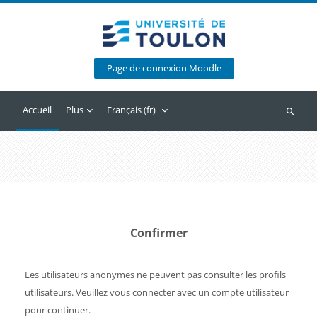
Passer au contenu principal
Page de connexion Moodle
Accueil
Plus
Français ‎(fr)‎
Recherc
Confirmer
Les utilisateurs anonymes ne peuvent pas consulter les profils
utilisateurs. Veuillez vous connecter avec un compte utilisateur
pour continuer.