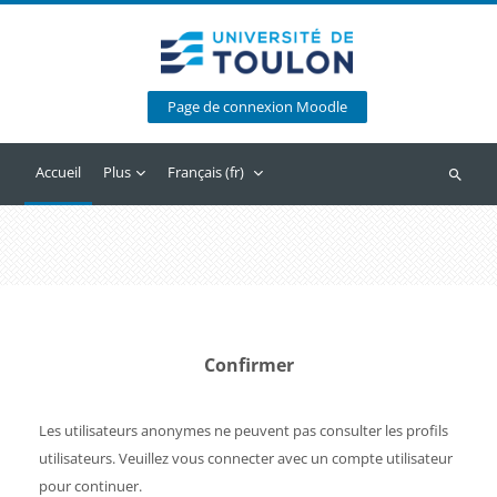
Passer au contenu principal
Page de connexion Moodle
Accueil
Plus
Français ‎(fr)‎
Recherc
Confirmer
Les utilisateurs anonymes ne peuvent pas consulter les profils
utilisateurs. Veuillez vous connecter avec un compte utilisateur
pour continuer.