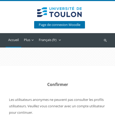
Passer au contenu principal
Page de connexion Moodle
Accueil
Plus
Français ‎(fr)‎
Recherc
Confirmer
Les utilisateurs anonymes ne peuvent pas consulter les profils
utilisateurs. Veuillez vous connecter avec un compte utilisateur
pour continuer.