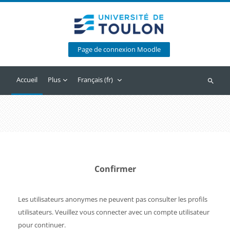
Passer au contenu principal
Page de connexion Moodle
Accueil
Plus
Français ‎(fr)‎
Recherc
Confirmer
Les utilisateurs anonymes ne peuvent pas consulter les profils
utilisateurs. Veuillez vous connecter avec un compte utilisateur
pour continuer.