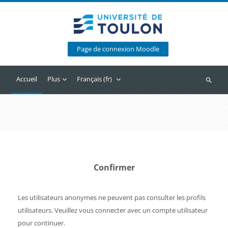
Passer au contenu principal
Page de connexion Moodle
Accueil
Plus
Français ‎(fr)‎
Recherc
Confirmer
Les utilisateurs anonymes ne peuvent pas consulter les profils
utilisateurs. Veuillez vous connecter avec un compte utilisateur
pour continuer.