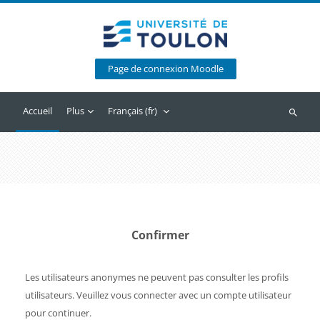
Passer au contenu principal
Page de connexion Moodle
Accueil
Plus
Français ‎(fr)‎
Recherc
Confirmer
Les utilisateurs anonymes ne peuvent pas consulter les profils
utilisateurs. Veuillez vous connecter avec un compte utilisateur
pour continuer.