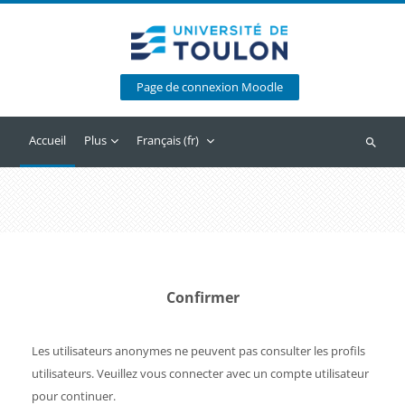
Passer au contenu principal
Page de connexion Moodle
Accueil
Plus
Français ‎(fr)‎
Recherc
Confirmer
Les utilisateurs anonymes ne peuvent pas consulter les profils
utilisateurs. Veuillez vous connecter avec un compte utilisateur
pour continuer.