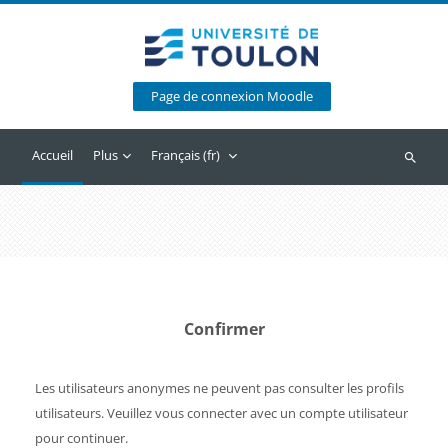
Passer au contenu principal
Page de connexion Moodle
Accueil
Plus
Français ‎(fr)‎
Recherc
Confirmer
Les utilisateurs anonymes ne peuvent pas consulter les profils
utilisateurs. Veuillez vous connecter avec un compte utilisateur
pour continuer.