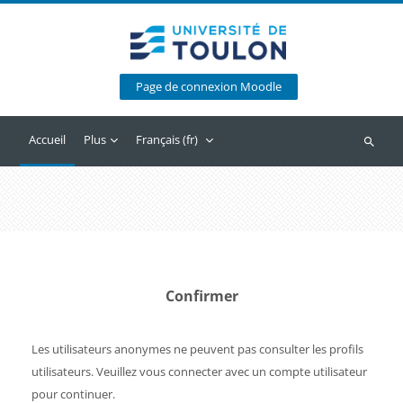
Passer au contenu principal
Page de connexion Moodle
Accueil
Plus
Français ‎(fr)‎
Recherc
Confirmer
Les utilisateurs anonymes ne peuvent pas consulter les profils
utilisateurs. Veuillez vous connecter avec un compte utilisateur
pour continuer.