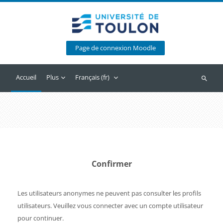
Passer au contenu principal
Page de connexion Moodle
Accueil
Plus
Français ‎(fr)‎
Recherc
Confirmer
Les utilisateurs anonymes ne peuvent pas consulter les profils
utilisateurs. Veuillez vous connecter avec un compte utilisateur
pour continuer.