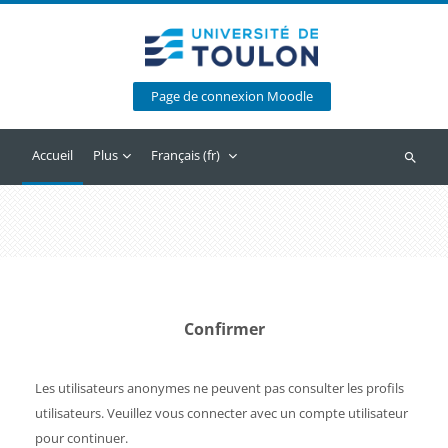
Passer au contenu principal
Page de connexion Moodle
Accueil
Plus
Français ‎(fr)‎
Recherc
Confirmer
Les utilisateurs anonymes ne peuvent pas consulter les profils
utilisateurs. Veuillez vous connecter avec un compte utilisateur
pour continuer.