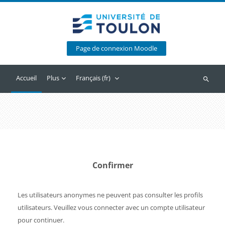
Passer au contenu principal
Page de connexion Moodle
Accueil
Plus
Français ‎(fr)‎
Recherc
Confirmer
Les utilisateurs anonymes ne peuvent pas consulter les profils
utilisateurs. Veuillez vous connecter avec un compte utilisateur
pour continuer.