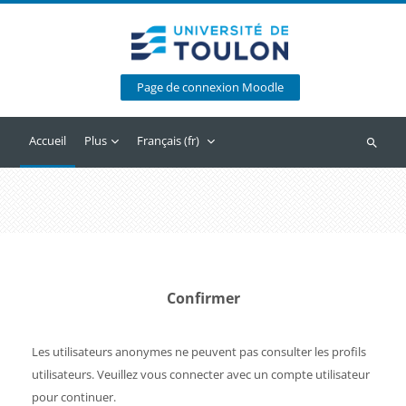
Passer au contenu principal
Page de connexion Moodle
Accueil
Plus
Français ‎(fr)‎
Recherc
Confirmer
Les utilisateurs anonymes ne peuvent pas consulter les profils
utilisateurs. Veuillez vous connecter avec un compte utilisateur
pour continuer.