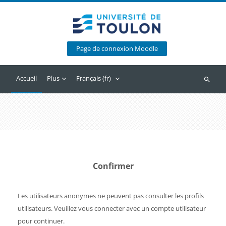
Passer au contenu principal
Page de connexion Moodle
Accueil
Plus
Français ‎(fr)‎
Recherc
Confirmer
Les utilisateurs anonymes ne peuvent pas consulter les profils
utilisateurs. Veuillez vous connecter avec un compte utilisateur
pour continuer.