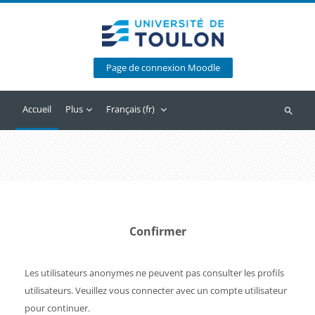
Passer au contenu principal
Page de connexion Moodle
Accueil
Plus
Français ‎(fr)‎
Recherc
Confirmer
Les utilisateurs anonymes ne peuvent pas consulter les profils
utilisateurs. Veuillez vous connecter avec un compte utilisateur
pour continuer.