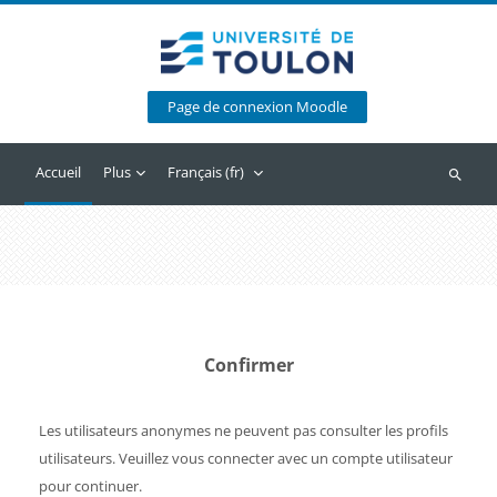
Passer au contenu principal
Page de connexion Moodle
Accueil
Plus
Français ‎(fr)‎
Recherc
Confirmer
Les utilisateurs anonymes ne peuvent pas consulter les profils
utilisateurs. Veuillez vous connecter avec un compte utilisateur
pour continuer.