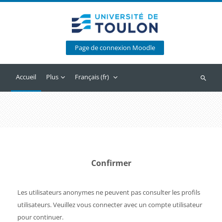
Passer au contenu principal
Page de connexion Moodle
Accueil
Plus
Français ‎(fr)‎
Recherc
Confirmer
Les utilisateurs anonymes ne peuvent pas consulter les profils
utilisateurs. Veuillez vous connecter avec un compte utilisateur
pour continuer.