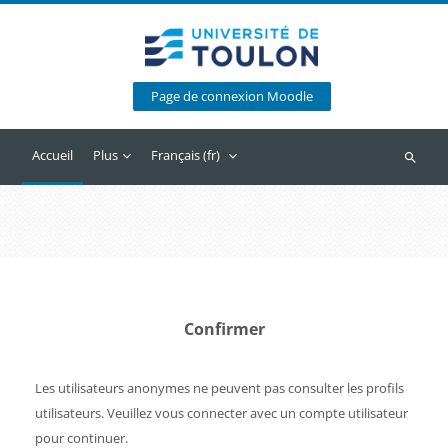
Passer au contenu principal
Page de connexion Moodle
Accueil
Plus
Français ‎(fr)‎
Recherc
Confirmer
Les utilisateurs anonymes ne peuvent pas consulter les profils
utilisateurs. Veuillez vous connecter avec un compte utilisateur
pour continuer.