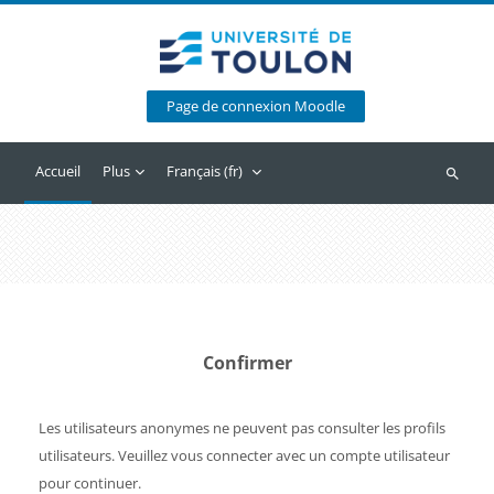
Passer au contenu principal
Page de connexion Moodle
Accueil
Plus
Français ‎(fr)‎
Recherc
Confirmer
Les utilisateurs anonymes ne peuvent pas consulter les profils
utilisateurs. Veuillez vous connecter avec un compte utilisateur
pour continuer.