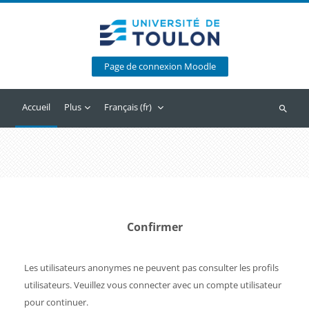
Passer au contenu principal
Page de connexion Moodle
Accueil
Plus
Français ‎(fr)‎
Recherc
Confirmer
Les utilisateurs anonymes ne peuvent pas consulter les profils
utilisateurs. Veuillez vous connecter avec un compte utilisateur
pour continuer.