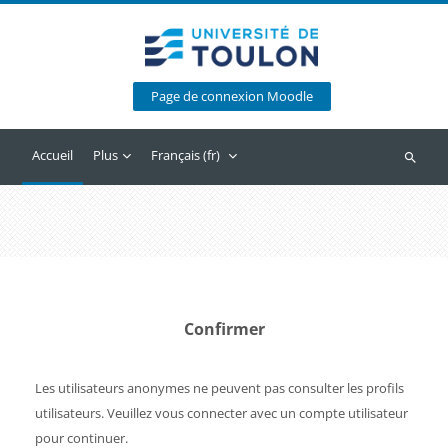
Passer au contenu principal
Page de connexion Moodle
Accueil
Plus
Français ‎(fr)‎
Recherc
Confirmer
Les utilisateurs anonymes ne peuvent pas consulter les profils
utilisateurs. Veuillez vous connecter avec un compte utilisateur
pour continuer.