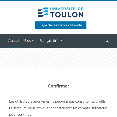
Passer au contenu principal
Page de connexion Moodle
Accueil
Plus
Français ‎(fr)‎
Recherc
Confirmer
Les utilisateurs anonymes ne peuvent pas consulter les profils
utilisateurs. Veuillez vous connecter avec un compte utilisateur
pour continuer.