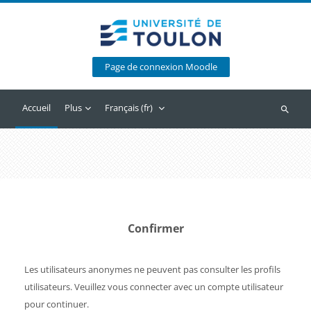
Passer au contenu principal
Page de connexion Moodle
Accueil
Plus
Français ‎(fr)‎
Recherc
Confirmer
Les utilisateurs anonymes ne peuvent pas consulter les profils
utilisateurs. Veuillez vous connecter avec un compte utilisateur
pour continuer.