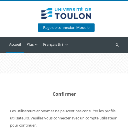
Passer au contenu principal
Page de connexion Moodle
Accueil
Plus
Français ‎(fr)‎
Recherc
Confirmer
Les utilisateurs anonymes ne peuvent pas consulter les profils
utilisateurs. Veuillez vous connecter avec un compte utilisateur
pour continuer.