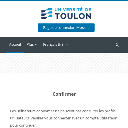
Passer au contenu principal
Page de connexion Moodle
Accueil
Plus
Français ‎(fr)‎
Recherc
Confirmer
Les utilisateurs anonymes ne peuvent pas consulter les profils
utilisateurs. Veuillez vous connecter avec un compte utilisateur
pour continuer.