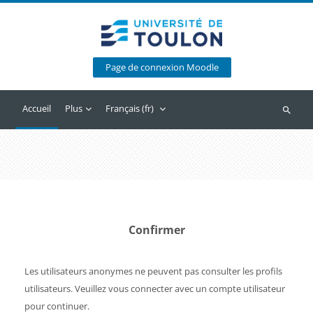
Passer au contenu principal
Page de connexion Moodle
Accueil
Plus
Français ‎(fr)‎
Recherc
Confirmer
Les utilisateurs anonymes ne peuvent pas consulter les profils
utilisateurs. Veuillez vous connecter avec un compte utilisateur
pour continuer.