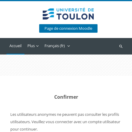
Passer au contenu principal
Page de connexion Moodle
Accueil
Plus
Français ‎(fr)‎
Recherc
Confirmer
Les utilisateurs anonymes ne peuvent pas consulter les profils
utilisateurs. Veuillez vous connecter avec un compte utilisateur
pour continuer.