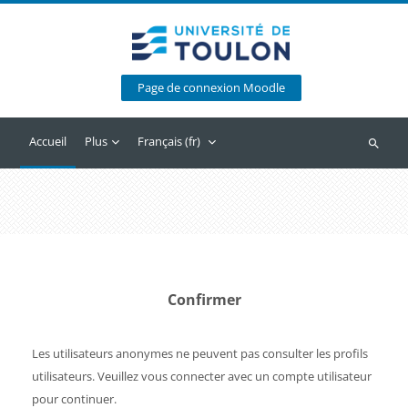
Passer au contenu principal
Page de connexion Moodle
Accueil
Plus
Français ‎(fr)‎
Recherc
Confirmer
Les utilisateurs anonymes ne peuvent pas consulter les profils
utilisateurs. Veuillez vous connecter avec un compte utilisateur
pour continuer.