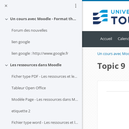
Passer au contenu principal
Un cours avec Moodle - Format thématique
Replier
Forum des nouvelles
Accueil
Calend
lien google
lien google : http://www.google.fr
Un cours avec Mo
Topic 9
Les ressources dans Moodle
Replier
Ficher type PDF - Les ressources et leur gestion dans Moodle
Blocs
Tableur Open Office
Résum
Modèle Page - Les ressources dans Moodle et leur gestion
Blocs
etiquette 2
Fichier type word - Les ressources et leur gestion dans Moodle