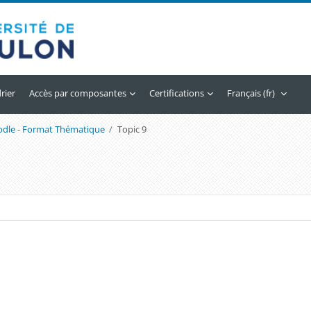
rier
Accès par composantes
Certifications
Français ‎(fr)‎
odle - Format Thématique
Topic 9
é de section