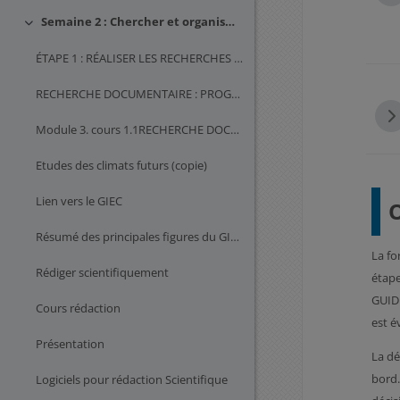
Semaine 2 : Chercher et organiser des données scientifiques
Replier
ÉTAPE 1 : RÉALISER LES RECHERCHES DOCUMENTAIRES
RECHERCHE DOCUMENTAIRE : PROGRAMME L1 POUR INFO et...
Module 3. cours 1.1RECHERCHE DOCUMENTAIRE : PROGRA...
Etudes des climats futurs (copie)
Lien vers le GIEC
O
Résumé des principales figures du GIEC
La fo
Rédiger scientifiquement
étape
GUIDE
Cours rédaction
est é
Présentation
La dé
bord.
Logiciels pour rédaction Scientifique