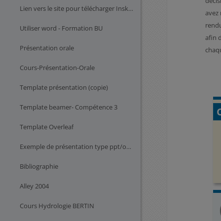
décis
Lien vers le site pour télécharger Inskape (copie)
avez 
rendu
Utiliser word - Formation BU
afin 
Présentation orale
chaqu
Cours-Présentation-Orale
Template présentation (copie)
Template beamer- Compétence 3
Template Overleaf
Exemple de présentation type ppt/odp/google slide
Bibliographie
Alley 2004
Cours Hydrologie BERTIN