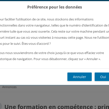
Préférence pour les données
ur faciliter l’utilisation de ce site, nous stockons des informations
nctionnelles dans votre navigateur, telles que le numéro d’identification de 
rnière tuile que vous avez ouverte. Cela reste sur votre machine pendant u
rier
Accès par composantes
Certifications
Français ‎(fr)‎
urt instant au cas où vous visiteriez à nouveau cette page. Nous ne l’utiliso
s pour le suivi. Êtes-vous d’accord ?
CIGALE (a modifier ) V. Garlatti
us nous souviendrons de votre choix jusqu’à ce que vous effaciez votre
storique de navigation. Pour vous désabonner, cliquez sur « Annuler ».
ence CIGALE
Annuler
Oui
Annonces
Une formation en compétence : prin