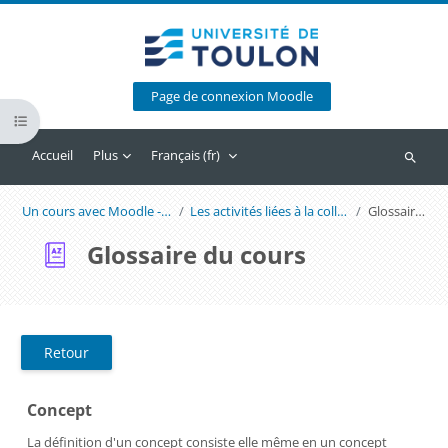
Passer au contenu principal
Page de connexion Moodle
Ouvrir l’index du cours
Accueil
Plus
Français ‎(fr)‎
Recherc
Un cours avec Moodle - Format Thématique
Les activités liées à la collaboration dans Moodle
Glossaire du cours
Glossaire du cours
Retour
Concept
La définition d'un concept consiste elle même en un concept