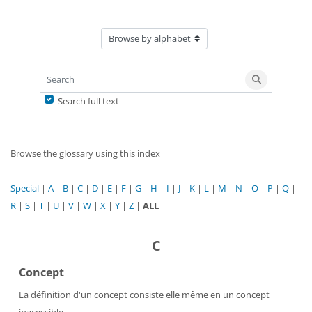
Browse the glossary using this index
Search
Search
Search full text
Browse the glossary using this index
Special
|
A
|
B
|
C
|
D
|
E
|
F
|
G
|
H
|
I
|
J
|
K
|
L
|
M
|
N
|
O
|
P
|
Q
|
R
|
S
|
T
|
U
|
V
|
W
|
X
|
Y
|
Z
|
ALL
C
Concept
La définition d'un concept consiste elle même en un concept