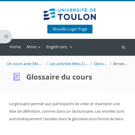
Skip to main content
Moodle Login Page
Open course index
Home
More
English ‎(en)‎
Search
Un cours avec Moodle - Format Thématique
Les activités liées à la collaboration dans Moodle
Glossaire du cours
Browse by alphabet
Glossaire du cours
Completion requirements
Le glossaire permet aux participants de créer et maintenir une
liste de définition, comme dans un dictionnaire. Les entrées sont
automatiquement classées dans le glossaire,sous forme de liens.
Export entries
...