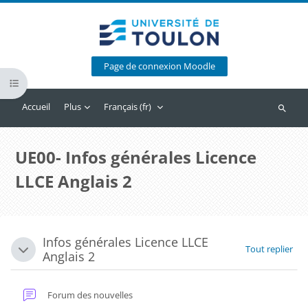
Passer au contenu principal
Page de connexion Moodle
Ouvrir l’index du cours
Accueil
Plus
Français ‎(fr)‎
Recherc
UE00- Infos générales Licence
LLCE Anglais 2
Blocs
Infos générales Licence LLCE
Résumé de section
Tout replier
Replier
Anglais 2
Forum des nouvelles