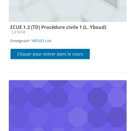
ECUE 1.2 (TD) Procédure civile 1 (L. Yboud)
Catégorie de cours
L3 Droit
Enseignant:
YBOUD Loic
Cliquer pour entrer dans le cours