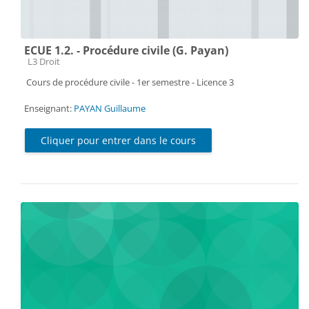
ECUE 1.2. - Procédure civile (G. Payan)
Catégorie de cours
L3 Droit
Cours de procédure civile - 1er semestre - Licence 3
Enseignant:
PAYAN Guillaume
Cliquer pour entrer dans le cours