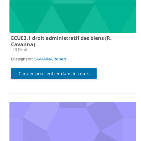
ECUE3.1 droit administratif des biens (R.
Cavanna)
Catégorie de cours
L3 Droit
Enseignant:
CAVANNA Robert
Cliquer pour entrer dans le cours