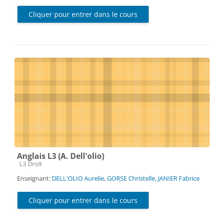
Cliquer pour entrer dans le cours
Anglais L3 (A. Dell'olio)
Catégorie de cours
L3 Droit
Enseignant:
DELL'OLIO Aurelie
,
GORSE Christelle
,
JANIER Fabrice
Cliquer pour entrer dans le cours