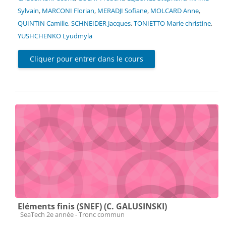
Sylvain
,
MARCONI Florian
,
MERADJI Sofiane
,
MOLCARD Anne
,
QUINTIN Camille
,
SCHNEIDER Jacques
,
TONIETTO Marie christine
,
YUSHCHENKO Lyudmyla
Cliquer pour entrer dans le cours
Eléments finis (SNEF) (C. GALUSINSKI)
Catégorie de cours
SeaTech 2e année - Tronc commun