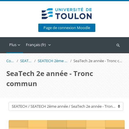
Passer au contenu principal
Page de connexion Moodle
Plus
Français ‎(fr)‎
Recherc
Cours
SEATECH
SEATECH 2ème année
SeaTech 2e année - Tronc commun
SeaTech 2e année - Tronc
commun
Catégories de cours