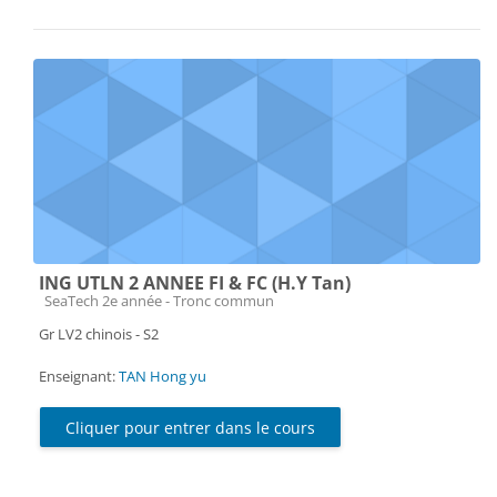
ING UTLN 2 ANNEE FI & FC (H.Y Tan)
Catégorie de cours
SeaTech 2e année - Tronc commun
Gr LV2 chinois - S2
Enseignant:
TAN Hong yu
Cliquer pour entrer dans le cours