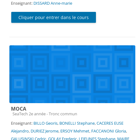
Enseignant:
DISSARD Anne-marie
Cliquer pour entrer dans le cours
MOCA
Catégorie de cours
SeaTech 2e année - Tronc commun
Enseignant:
BILLO Georis
,
BONELLI Stephane
,
CACERES EUSE
Alejandro
,
DURIEZ Jerome
,
ERSOY Mehmet
,
FACCANONI Gloria
,
GALUSINSKI Cedric
,
GOLAY Frederic
,
LEJEUNES Stephane
,
MAIRE