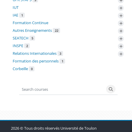
+
+
IUT
+
IAE
1
+
Formation Continue
+
Autres Enseignements
22
+
SEATECH
5
+
INSPE
2
+
Relations Internationales
3
Formation des personnels
1
Corbeille
0
Search courses
Search co
Blocs
Blocs
Blocs
2026 © Tous droits réservés Université de Toulon