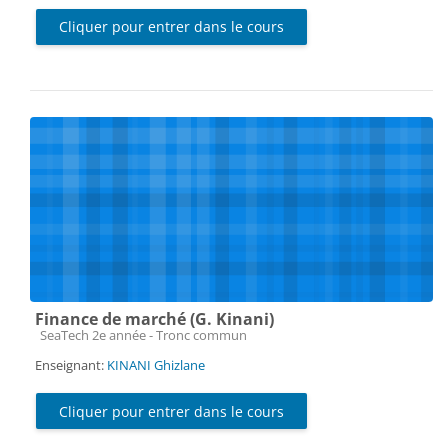
Cliquer pour entrer dans le cours
Finance de marché (G. Kinani)
Catégorie de cours
SeaTech 2e année - Tronc commun
Enseignant:
KINANI Ghizlane
Cliquer pour entrer dans le cours