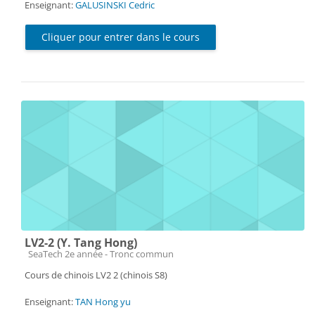
Enseignant:
GALUSINSKI Cedric
Cliquer pour entrer dans le cours
LV2-2 (Y. Tang Hong)
Catégorie de cours
SeaTech 2e année - Tronc commun
Cours de chinois LV2 2 (chinois S8)
Enseignant:
TAN Hong yu