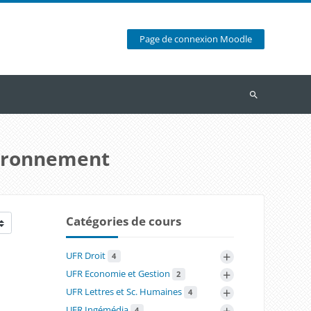
Page de connexion Moodle
Recherche
nvironnement
Catégories de cours
+
UFR Droit
4
+
UFR Economie et Gestion
2
+
UFR Lettres et Sc. Humaines
4
+
UFR Ingémédia
4