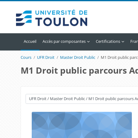
Passer au contenu principal
Accueil
Accès par composantes
Certifications
Franç
Cours
UFR Droit
Master Droit Public
M1 Droit public parc
M1 Droit public parcours A
Catégories de cours