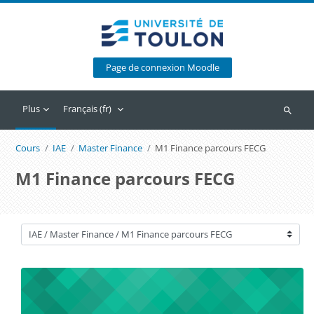
Passer au contenu principal
Page de connexion Moodle
Plus
Français ‎(fr)‎
Recherc
Cours
IAE
Master Finance
M1 Finance parcours FECG
M1 Finance parcours FECG
Catégories de cours