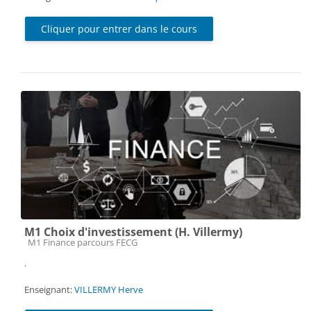
Cliquer pour entrer dans le cours
M1 Choix d'investissement (H. Villermy)
Catégorie de cours
M1 Finance parcours FECG
.
Enseignant:
VILLERMY Herve