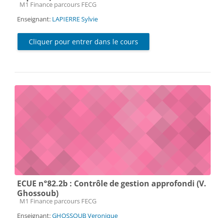
Catégorie de cours
M1 Finance parcours FECG
Enseignant:
LAPIERRE Sylvie
Cliquer pour entrer dans le cours
ECUE n°82.2b : Contrôle de gestion approfondi (V.
Ghossoub)
Catégorie de cours
M1 Finance parcours FECG
Enseignant:
GHOSSOUB Veronique