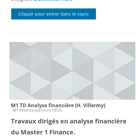
Cliquer pour entrer dans le cours
M1 TD Analyse financière (H. Villermy)
Catégorie de cours
M1 Finance parcours FECG
Travaux dirigés en analyse financière
du Master 1 Finance.