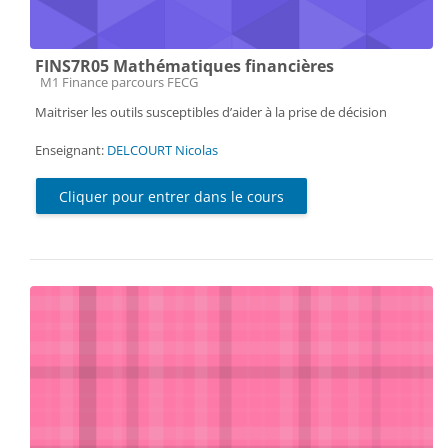
FINS7R05 Mathématiques financières
Catégorie de cours
M1 Finance parcours FECG
Maitriser les outils susceptibles d’aider à la prise de décision
Enseignant:
DELCOURT Nicolas
Cliquer pour entrer dans le cours