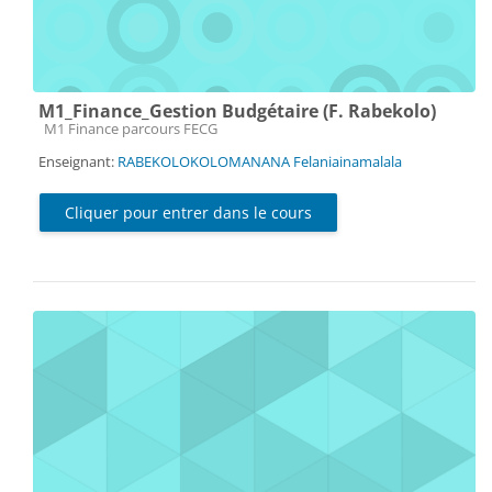
M1_Finance_Gestion Budgétaire (F. Rabekolo)
Catégorie de cours
M1 Finance parcours FECG
Enseignant:
RABEKOLOKOLOMANANA Felaniainamalala
Cliquer pour entrer dans le cours