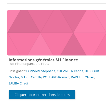
Informations générales M1 Finance
Catégorie de cours
M1 Finance parcours FECG
Enseignant:
BONSART Stephane
,
CHEVALIER Karine
,
DELCOURT
Nicolas
,
MARIE Camille
,
POULARD Romain
,
RADELET Olivier
,
SALIBA Chadi
Cliquer pour entrer dans le cours