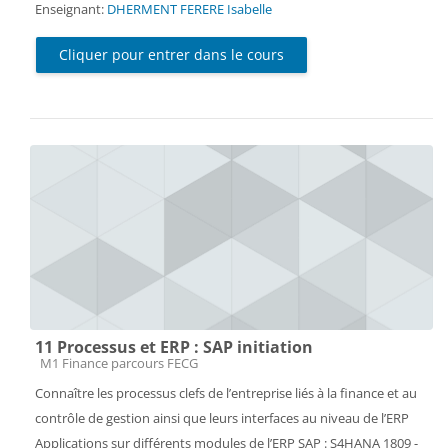
Enseignant:
DHERMENT FERERE Isabelle
Cliquer pour entrer dans le cours
11 Processus et ERP : SAP initiation
Catégorie de cours
M1 Finance parcours FECG
Connaître les processus clefs de l’entreprise liés à la finance et au
contrôle de gestion ainsi que leurs interfaces au niveau de l’ERP
Applications sur différents modules de l’ERP SAP : S4HANA 1809 -