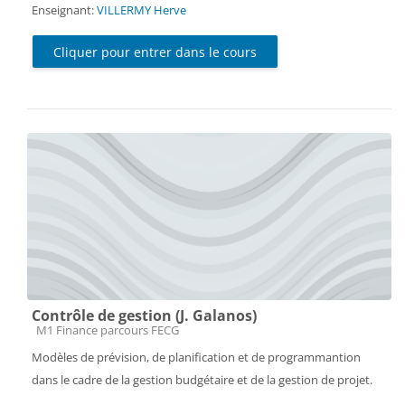
Enseignant:
VILLERMY Herve
Cliquer pour entrer dans le cours
Contrôle de gestion (J. Galanos)
Catégorie de cours
M1 Finance parcours FECG
Modèles de prévision, de planification et de programmantion
dans le cadre de la gestion budgétaire et de la gestion de projet.