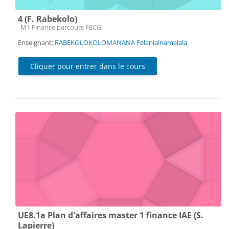
4 (F. Rabekolo)
Catégorie de cours
M1 Finance parcours FECG
Enseignant:
RABEKOLOKOLOMANANA Felaniainamalala
Cliquer pour entrer dans le cours
UE8.1a Plan d'affaires master 1 finance IAE (S.
Lapierre)