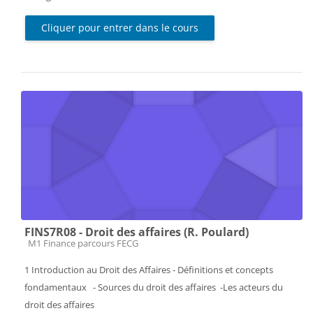
Cliquer pour entrer dans le cours
FINS7R08 - Droit des affaires (R. Poulard)
Catégorie de cours
M1 Finance parcours FECG
1 Introduction au Droit des Affaires - Définitions et concepts
fondamentaux - Sources du droit des affaires -Les acteurs du
droit des affaires