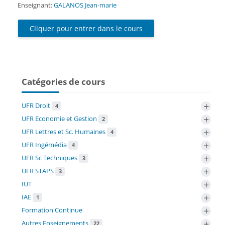
Enseignant:
GALANOS Jean-marie
Cliquer pour entrer dans le cours
Catégories de cours
+
UFR Droit
4
+
UFR Economie et Gestion
2
+
UFR Lettres et Sc. Humaines
4
+
UFR Ingémédia
4
+
UFR Sc Techniques
3
+
UFR STAPS
3
+
IUT
+
IAE
1
+
Formation Continue
+
Autres Enseignements
22