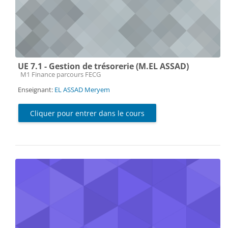
UE 7.1 - Gestion de trésorerie (M.EL ASSAD)
Catégorie de cours
M1 Finance parcours FECG
Enseignant:
EL ASSAD Meryem
Cliquer pour entrer dans le cours