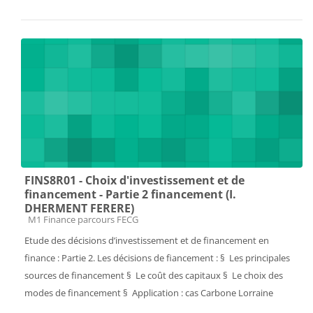
FINS8R01 - Choix d'investissement et de
financement - Partie 2 financement (I.
DHERMENT FERERE)
Catégorie de cours
M1 Finance parcours FECG
Etude des décisions d’investissement et de financement en
finance : Partie 2. Les décisions de fiancement : § Les principales
sources de financement § Le coût des capitaux § Le choix des
modes de financement § Application : cas Carbone Lorraine