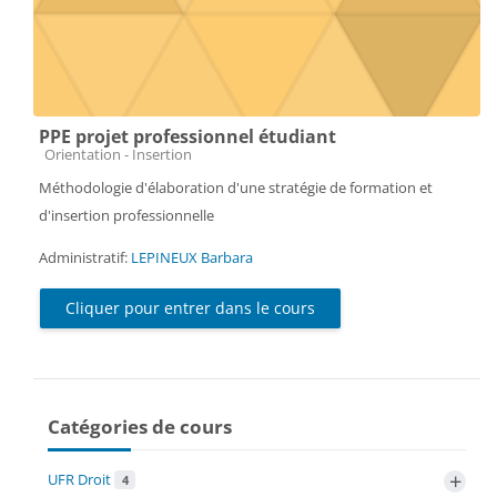
PPE projet professionnel étudiant
Catégorie de cours
Orientation - Insertion
Méthodologie d'élaboration d'une stratégie de formation et
d'insertion professionnelle
Administratif:
LEPINEUX Barbara
Cliquer pour entrer dans le cours
Catégories de cours
+
UFR Droit
4