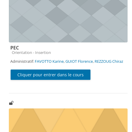
PEC
Catégorie de cours
Orientation - Insertion
Administratif:
FAVOTTO Karine
,
GUIOT Florence
,
REZZOUG Chiraz
Cliquer pour entrer dans le cours