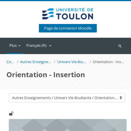
Passer au contenu principal
Page de connexion Moodle
Plus
Français ‎(fr)‎
Recherc
Cours
Autres Enseignements
Univers Vie étudiante
Orientation - Insertion
Orientation - Insertion
Catégories de cours