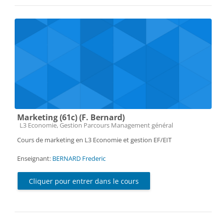
Marketing (61c) (F. Bernard)
Catégorie de cours
L3 Economie, Gestion Parcours Management général
Cours de marketing en L3 Economie et gestion EF/EIT
Enseignant:
BERNARD Frederic
Cliquer pour entrer dans le cours