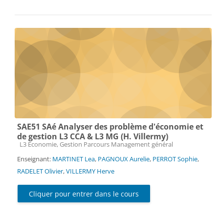
SAE51 SAé Analyser des problème d'économie et
de gestion L3 CCA & L3 MG (H. Villermy)
Catégorie de cours
L3 Economie, Gestion Parcours Management général
Enseignant:
MARTINET Lea
,
PAGNOUX Aurelie
,
PERROT Sophie
,
RADELET Olivier
,
VILLERMY Herve
Cliquer pour entrer dans le cours