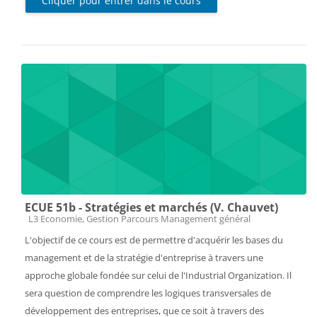
Cliquer pour entrer dans le cours
ECUE 51b - Stratégies et marchés (V. Chauvet)
Catégorie de cours
L3 Economie, Gestion Parcours Management général
L'objectif de ce cours est de permettre d'acquérir les bases du
management et de la stratégie d'entreprise à travers une
approche globale fondée sur celui de l'Industrial Organization. Il
sera question de comprendre les logiques transversales de
développement des entreprises, que ce soit à travers des