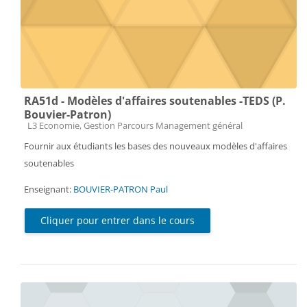
RA51d - Modèles d'affaires soutenables -TEDS (P.
Bouvier-Patron)
Catégorie de cours
L3 Economie, Gestion Parcours Management général
Fournir aux étudiants les bases des nouveaux modèles d'affaires
soutenables
Enseignant:
BOUVIER-PATRON Paul
Cliquer pour entrer dans le cours