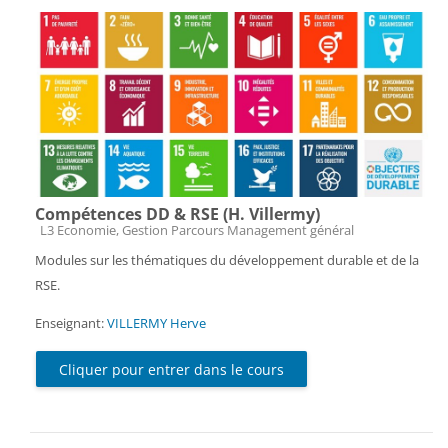
Compétences DD & RSE (H. Villermy)
Catégorie de cours
L3 Economie, Gestion Parcours Management général
Modules sur les thématiques du développement durable et de la
RSE.
Enseignant:
VILLERMY Herve
Cliquer pour entrer dans le cours