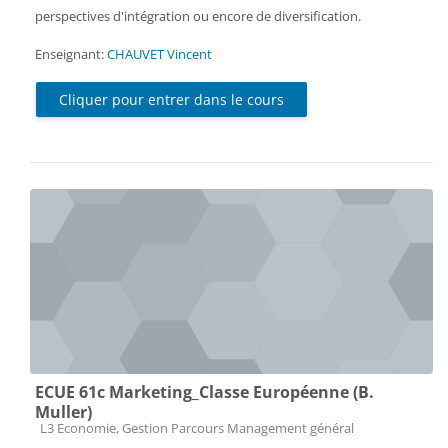
perspectives d'intégration ou encore de diversification.
Enseignant:
CHAUVET Vincent
Cliquer pour entrer dans le cours
ECUE 61c Marketing_Classe Européenne (B.
Muller)
Catégorie de cours
L3 Economie, Gestion Parcours Management général