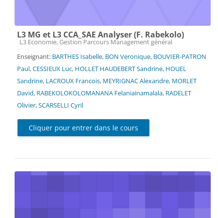
L3 MG et L3 CCA_SAE Analyser (F. Rabekolo)
Catégorie de cours
L3 Economie, Gestion Parcours Management général
Enseignant:
BARTHES Isabelle
,
BON Veronique
,
BOUVIER-PATRON
Paul
,
CESSIEUX Luc
,
HOLLET HAUDEBERT Sandrine
,
HOUEL
Sandrine
,
LACROUX Francois
,
MEYRIGNAC Alexandre
,
MORLET
David
,
RABEKOLOKOLOMANANA Felaniainamalala
,
RADELET
Olivier
,
SCARSELLI Cyril
Cliquer pour entrer dans le cours