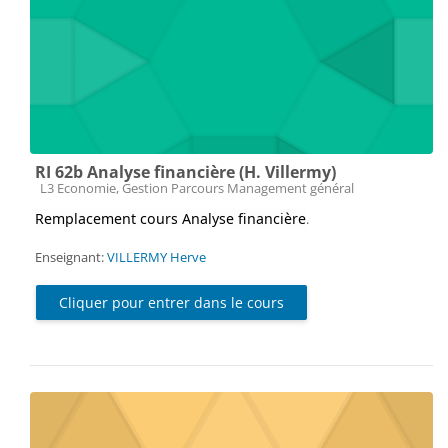
RI 62b Analyse financière (H. Villermy)
Catégorie de cours
L3 Economie, Gestion Parcours Management général
Remplacement cours Analyse financière
.
Enseignant:
VILLERMY Herve
Cliquer pour entrer dans le cours