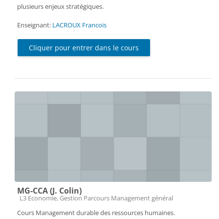
plusieurs enjeux stratégiques.
Enseignant:
LACROUX Francois
Cliquer pour entrer dans le cours
MG-CCA (J. Colin)
Catégorie de cours
L3 Economie, Gestion Parcours Management général
Cours Management durable des ressources humaines.