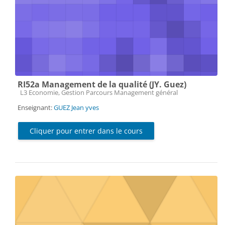
RI52a Management de la qualité (JY. Guez)
Catégorie de cours
L3 Economie, Gestion Parcours Management général
Enseignant:
GUEZ Jean yves
Cliquer pour entrer dans le cours