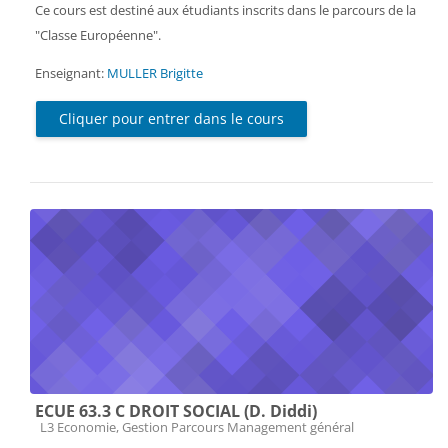
Ce cours est destiné aux étudiants inscrits dans le parcours de la
"Classe Européenne".
Enseignant:
MULLER Brigitte
Cliquer pour entrer dans le cours
ECUE 63.3 C DROIT SOCIAL (D. Diddi)
Catégorie de cours
L3 Economie, Gestion Parcours Management général