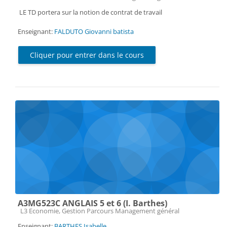
LE TD portera sur la notion de contrat de travail
Enseignant:
FALDUTO Giovanni batista
Cliquer pour entrer dans le cours
A3MG523C ANGLAIS 5 et 6 (I. Barthes)
Catégorie de cours
L3 Economie, Gestion Parcours Management général
Enseignant:
BARTHES Isabelle