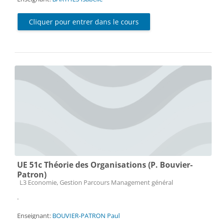
Cliquer pour entrer dans le cours
UE 51c Théorie des Organisations (P. Bouvier-
Patron)
Catégorie de cours
L3 Economie, Gestion Parcours Management général
.
Enseignant:
BOUVIER-PATRON Paul