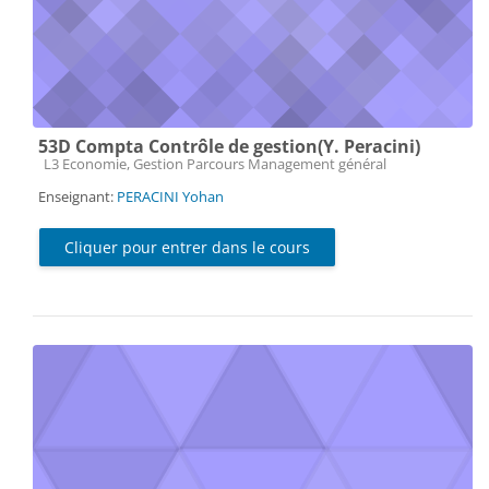
53D Compta Contrôle de gestion(Y. Peracini)
Catégorie de cours
L3 Economie, Gestion Parcours Management général
Enseignant:
PERACINI Yohan
Cliquer pour entrer dans le cours