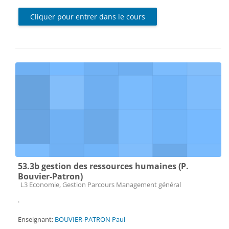
Cliquer pour entrer dans le cours
53.3b gestion des ressources humaines (P.
Bouvier-Patron)
Catégorie de cours
L3 Economie, Gestion Parcours Management général
.
Enseignant:
BOUVIER-PATRON Paul