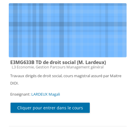
E3MG633B TD de droit social (M. Lardeux)
Catégorie de cours
L3 Economie, Gestion Parcours Management général
Travaux dirigés de droit social, cours magistral assuré par Maitre
DIDI.
Enseignant:
LARDEUX Magali
Cliquer pour entrer dans le cours