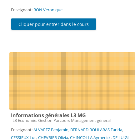
Enseignant:
BON Veronique
Cliquer pour entrer dans le cours
Informations générales L3 MG
Catégorie de cours
L3 Economie, Gestion Parcours Management général
Enseignant:
ALVAREZ Benjamin
,
BERNARD BOULARAS Farida
,
CESSIEUX Luc
,
CHEVRIER Olivia
,
CHINCOLLA Aymerick
,
DE LUIGI