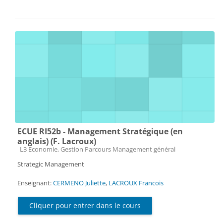
ECUE RI52b - Management Stratégique (en
anglais) (F. Lacroux)
Catégorie de cours
L3 Economie, Gestion Parcours Management général
Strategic Management
Enseignant:
CERMENO Juliette
,
LACROUX Francois
Cliquer pour entrer dans le cours