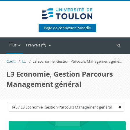
Passer au contenu principal
Page de connexion Moodle
Plus
Français ‎(fr)‎
Recherc
Cours
IAE
L3 Economie, Gestion Parcours Management général
L3 Economie, Gestion Parcours
Management général
Catégories de cours