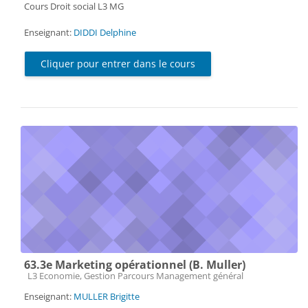
Cours Droit social L3 MG
Enseignant:
DIDDI Delphine
Cliquer pour entrer dans le cours
63.3e Marketing opérationnel (B. Muller)
Catégorie de cours
L3 Economie, Gestion Parcours Management général
Enseignant:
MULLER Brigitte