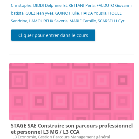
Christophe
,
DIDDI Delphine
,
EL KETTANI Perla
,
FALDUTO Giovanni
batista
,
GUEZ Jean yves
,
GUINOT Julie
,
HAIDA Yousra
,
HOUEL
Sandrine
,
LAMOUREUX Saveria
,
MARIE Camille
,
SCARSELLI Cyril
Cliquer pour entrer dans le cours
STAGE SAE Construire son parcours professionnel
et personnel L3 MG / L3 CCA
Catégorie de cours
L3 Economie, Gestion Parcours Management général