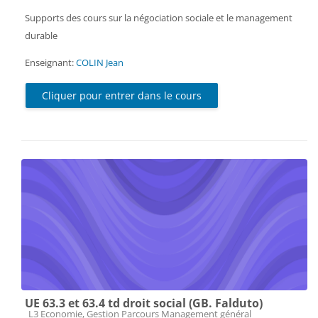
Supports des cours sur la négociation sociale et le management
durable
Enseignant:
COLIN Jean
Cliquer pour entrer dans le cours
UE 63.3 et 63.4 td droit social (GB. Falduto)
Catégorie de cours
L3 Economie, Gestion Parcours Management général