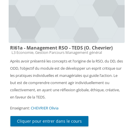
RI61a - Management RSO - TEDS (O. Chevrier)
Catégorie de cours
L3 Economie, Gestion Parcours Management général
Après avoir présenté les concepts et l’origine de la RSO, du DD, des
ODD, l’objectif du module est de développer un esprit critique sur
les pratiques individuelles et managériales qui guide l’action. Le
but est de comprendre comment agir individuellement ou
collectivement, en ayant une réflexion globale, éthique, créative,
en faveur de la TEDS.
Enseignant:
CHEVRIER Olivia
Cliquer pour entrer dans le cours