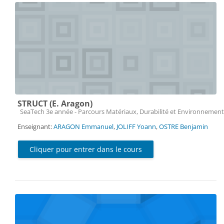
STRUCT (E. Aragon)
Catégorie de cours
SeaTech 3e année - Parcours Matériaux, Durabilité et Environnement
Enseignant:
ARAGON Emmanuel
,
JOLIFF Yoann
,
OSTRE Benjamin
Cliquer pour entrer dans le cours