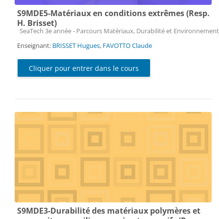
S9MDE5-Matériaux en conditions extrêmes (Resp.
H. Brisset)
Catégorie de cours
SeaTech 3e année - Parcours Matériaux, Durabilité et Environnement
Enseignant:
BRISSET Hugues
,
FAVOTTO Claude
Cliquer pour entrer dans le cours
S9MDE3-Durabilité des matériaux polymères et