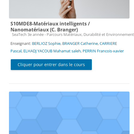
S10MDE8-Matériaux intelligents /
Nanomatériaux (C. Branger)
Catégorie de cours
SeaTech 3e année - Parcours Matériaux, Durabilité et Environnement
Enseignant:
BERLIOZ Sophie
,
BRANGER Catherine
,
CARRIERE
Pascal
,
ELHADJ YACOUB Mahamat saleh
,
PERRIN Francois-xavier
Cliquer pour entrer dans le cours