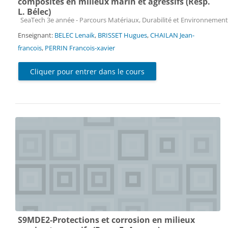
composites en milieux marin et agressifs (Resp.
L. Bélec)
Catégorie de cours
SeaTech 3e année - Parcours Matériaux, Durabilité et Environnement
Enseignant:
BELEC Lenaik
,
BRISSET Hugues
,
CHAILAN Jean-
francois
,
PERRIN Francois-xavier
Cliquer pour entrer dans le cours
S9MDE2-Protections et corrosion en milieux