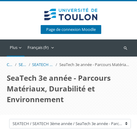
Passer au contenu principal
Page de connexion Moodle
Plus
Français ‎(fr)‎
Recherc
Cours
SEATECH
SEATECH 3ème année
SeaTech 3e année - Parcours Matériaux, Durabilité et Environnement
SeaTech 3e année - Parcours
Matériaux, Durabilité et
Environnement
Catégories de cours