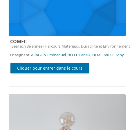
COMEC
Catégorie de cours
SeaTech 3e année - Parcours Matériaux, Durabilité et Environnement
Enseignant:
ARAGON Emmanuel
,
BELEC Lenaik
,
DEMERVILLE Tony
Cliquer pour entrer dans le cours