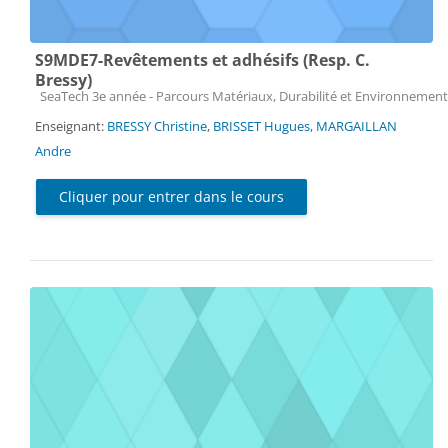
S9MDE7-Revêtements et adhésifs (Resp. C.
Bressy)
Catégorie de cours
SeaTech 3e année - Parcours Matériaux, Durabilité et Environnement
Enseignant:
BRESSY Christine
,
BRISSET Hugues
,
MARGAILLAN
Andre
Cliquer pour entrer dans le cours