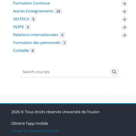
+
Formation Continue
+
Autres Enseignements
22
+
SEATECH
5
+
INSPE
2
+
Relations Internationales
3
Formation des personnels
1
Corbeille
0
Search courses
Search co
Blocs
Blocs
Blocs
2026 © Tous droits réservés Université de Toulon
Obtenir l’app mobile
Passer au thème standard