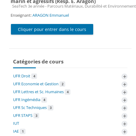
marin et agressifs (Resp. E. Aragon)
Catégorie de cours
SeaTech 3e année - Parcours Matériaux, Durabilité et Environnement
Enseignant:
ARAGON Emmanuel
Cliquer pour entrer dans le cours
Catégories de cours
+
UFR Droit
4
+
UFR Economie et Gestion
2
+
UFR Lettres et Sc. Humaines
4
+
UFR Ingémédia
4
+
UFR Sc Techniques
3
+
UFR STAPS
3
+
IUT
+
IAE
1