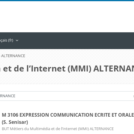
ais ‎(fr)‎
MI) ALTERNANCE
 et de l’Internet (MMI) ALTERN
M 3106 EXPRESSION COMMUNICATION ECRITE ET ORALE 
(S. Senisar)
Catégorie de cours
BUT Métiers du Multimédia et de l’Internet (MMI) ALTERNANCE