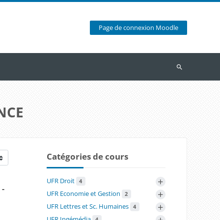
Page de connexion Moodle
Recherche
ANCE
Catégories de cours
+
UFR Droit
4
-
+
UFR Economie et Gestion
2
+
UFR Lettres et Sc. Humaines
4
+
UFR Ingémédia
4