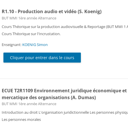
R1.10 - Production audio et vidéo (S. Koenig)
Catégorie de cours
BUT MMI 1ère année Alternance
Cours Théorique sur la production audiovisuelle & Reportage (BUT MMI 1 A
Cours Théorique sur l'Incrustation.
Enseignant:
KOENIG Simon
Cliquer pour entrer dans le cours
ECUE T2R1109 Environnement juridique économique et
mercatique des organisations (A. Dumas)
Catégorie de cours
BUT MMI 1ère année Alternance
Introduction au droit L'organisation juridictionnelle Les personnes physiq
Les personnes morales