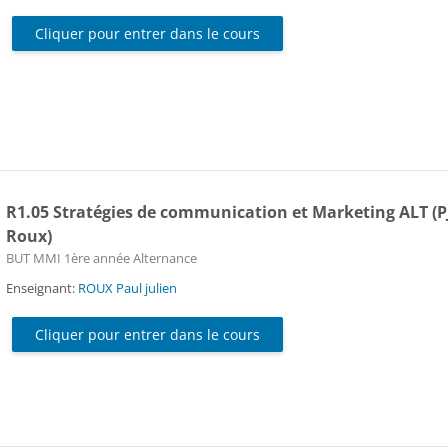
Cliquer pour entrer dans le cours
R1.05 Stratégies de communication et Marketing ALT (P
Roux)
Catégorie de cours
BUT MMI 1ère année Alternance
Enseignant:
ROUX Paul julien
Cliquer pour entrer dans le cours