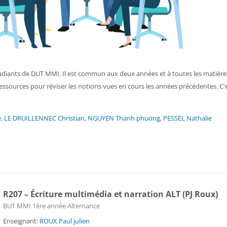
udiants de DUT MMI. Il est commun aux deux années et à toutes les matières
essources pour réviser les notions vues en cours les années précédentes. C'
e
,
LE DRUILLENNEC Christian
,
NGUYEN Thanh phuong
,
PESSEL Nathalie
R207 – Écriture multimédia et narration ALT (PJ Roux)
Catégorie de cours
BUT MMI 1ère année Alternance
Enseignant:
ROUX Paul julien