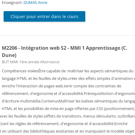
Enseignant:
DUMAS Anne
Cliquer pour entrer dans le cours
M2206 - Intégration web S2 - MMI 1 Apprentissage (C.
Dune)
Catégorie de cours
BUT MMI 1ère année Alternance
Compétences viséesÊtre capable de :maîtriser les aspects sémantiques du
langage HTML et les feuilles de styles.créer des effets simples d'animation 
enrichir l'interaction de pages web.tenir compte des contraintes de
référencement, d'ergonomie et d'accessibilité.PrérequisNotion d'ergonomi
d'écriture multimédia.ContenusMaîtriser les balises sémantiques du langa
HTML et les possibilités de mise en page offertes par CSS (positionnement
c les feuilles de styles (effets de transitions, menus déroulants, surbrillan
tant les règles de référencement, d'ergonomie et d'accessibilité.Enrichir
t en utilisant des bibliothèques existantes et en manipulant le modèle objet