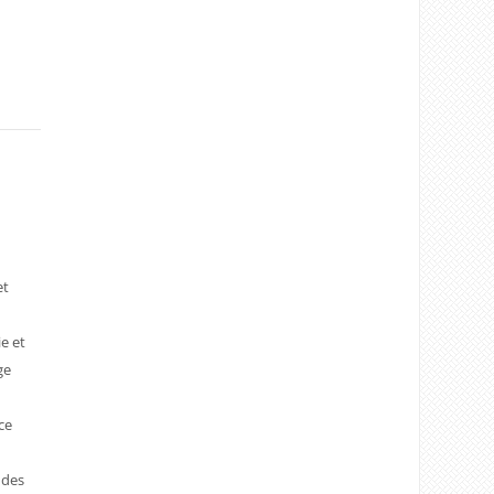
et
e et
ge
,
ce
 des