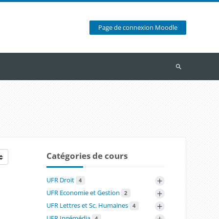
Page de connexion Moodle
Recherche
Catégories de cours
+
UFR Droit
4
+
UFR Economie et Gestion
2
+
UFR Lettres et Sc. Humaines
4
+
UFR Ingémédia
4