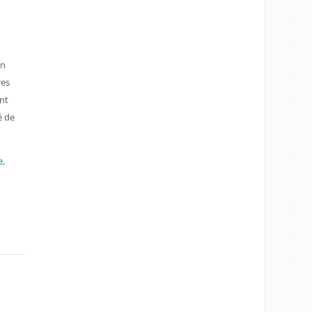
un
res
ent
é de
e
,