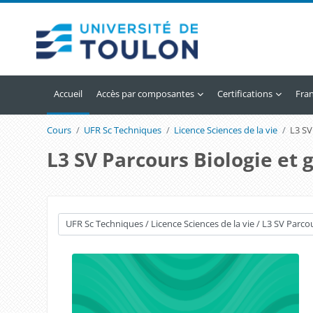
Passer au contenu principal
Accueil
Accès par composantes
Certifications
Franç
Cours
UFR Sc Techniques
Licence Sciences de la vie
L3 SV
L3 SV Parcours Biologie et 
Catégories de cours