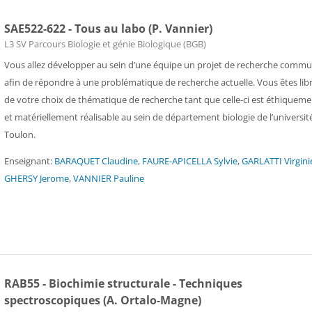
SAE522-622 - Tous au labo (P. Vannier)
Catégorie de cours
L3 SV Parcours Biologie et génie Biologique (BGB)
Vous allez développer au sein d’une équipe un projet de recherche comm
afin de répondre à une problématique de recherche actuelle. Vous êtes lib
de votre choix de thématique de recherche tant que celle-ci est éthiquem
et matériellement réalisable au sein de département biologie de l’universit
Toulon.
Enseignant:
BARAQUET Claudine
,
FAURE-APICELLA Sylvie
,
GARLATTI Virgini
GHERSY Jerome
,
VANNIER Pauline
RAB55 - Biochimie structurale - Techniques
spectroscopiques (A. Ortalo-Magne)