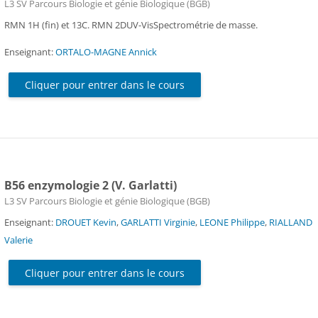
Catégorie de cours
L3 SV Parcours Biologie et génie Biologique (BGB)
RMN 1H (fin) et 13C. RMN 2DUV-VisSpectrométrie de masse.
Enseignant:
ORTALO-MAGNE Annick
Cliquer pour entrer dans le cours
B56 enzymologie 2 (V. Garlatti)
Catégorie de cours
L3 SV Parcours Biologie et génie Biologique (BGB)
Enseignant:
DROUET Kevin
,
GARLATTI Virginie
,
LEONE Philippe
,
RIALLAND
Valerie
Cliquer pour entrer dans le cours