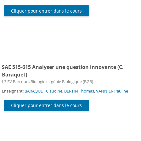
Cliquer pour entrer dans le cours
SAE 515-615 Analyser une question innovante (C.
Baraquet)
Catégorie de cours
L3 SV Parcours Biologie et génie Biologique (BGB)
Enseignant:
BARAQUET Claudine
,
BERTIN Thomas
,
VANNIER Pauline
Cliquer pour entrer dans le cours