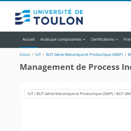
Passer au contenu principal
Accueil
Accès par composantes
Certifications
Franç
Cours
IUT
BUT Génie Mécanique et Productique (GMP)
B
Management de Process Ind
Catégories de cours