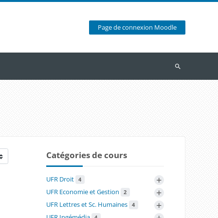
Page de connexion Moodle
Recherche
Catégories de cours
+
UFR Droit
4
+
UFR Economie et Gestion
2
+
UFR Lettres et Sc. Humaines
4
+
UFR Ingémédia
4