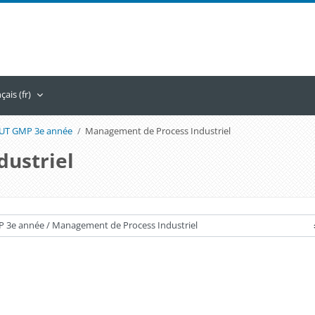
ais ‎(fr)‎
UT GMP 3e année
Management de Process Industriel
ustriel