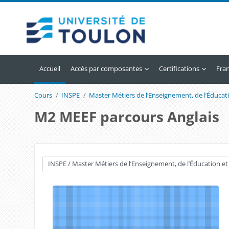
Passer au contenu principal
Accueil
Accès par composantes
Certifications
Franç
Cours
INSPE
Master Métiers de l’Enseignement, de l’Éducat
M2 MEEF parcours Anglais
Catégories de cours