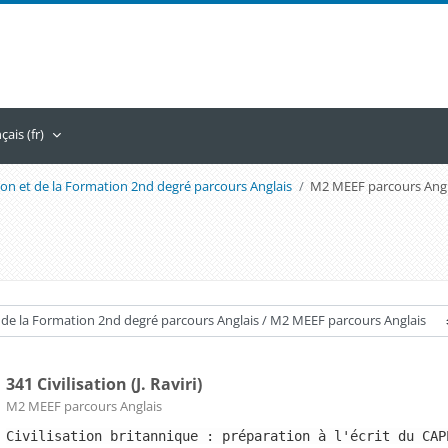
ais ‎(fr)‎
ion et de la Formation 2nd degré parcours Anglais
M2 MEEF parcours Angl
341 Civilisation (J. Raviri)
Catégorie de cours
M2 MEEF parcours Anglais
Civilisation britannique : préparation à l'écrit du CAP