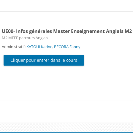
UE00- Infos générales Master Enseignement Anglais M2
Catégorie de cours
M2 MEEF parcours Anglais
Administratif:
KATOUI Karine
,
PECORA Fanny
Cliquer pour entrer dans le cours