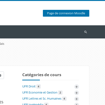
Page de connexion Moodle
Recherche
ais
Catégories de cours
+
UFR Droit
4
+
UFR Economie et Gestion
2
+
UFR Lettres et Sc. Humaines
4
ES
+
UFR Ingémédia
4