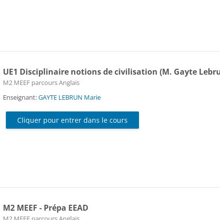
UE1 Disciplinaire notions de civilisation (M. Gayte Lebr
Catégorie de cours
M2 MEEF parcours Anglais
Enseignant:
GAYTE LEBRUN Marie
Cliquer pour entrer dans le cours
M2 MEEF - Prépa EEAD
Catégorie de cours
M2 MEEF parcours Anglais